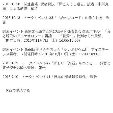
2015.10.18 関連書籍 - 訳者解説 『聞こえくる過去』訳者（中川克
志）による解説：補遺
2015.10.18 トークイベント #3「『紙のレコード』の作られ方」報
告
関連イベント 表象文化論学会第10回研究発表集会 企画パネル「『音
と聴取のアルケオロジー』再論――『聴覚性』批判からの展望」
（開催日時：2015年11月7日（土）16:00-18:00）
関連イベント 第66回美学会全国大会「シンポジウムII アイステー
シス再考」（開催日時：2015年10月10日（土）15:00-18:00）
2015.10.2 トークイベント#2「新しい『楽器』をつくるーー録音と
電子楽器以降の楽器」 報告
2015.9.10 トークイベント#1「日本の機械録音時代」 報告
RSSで購読する