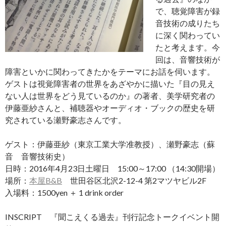
で、聴覚障害が録
音技術の成りたち
に深く関わってい
たと考えます。今
回は、音響技術が
障害といかに関わってきたかをテーマにお話を伺います。
ゲストは視覚障害者の世界をあざやかに描いた『目の見え
ない人は世界をどう見ているのか』の著者、美学研究者の
伊藤亜紗さんと、補聴器やオーディオ・ブックの歴史を研
究されている瀬野豪志さんです。
ゲスト：伊藤亜紗（東京工業大学准教授）、瀬野豪志（蘇
音 音響技術史）
日時：2016年4月23日土曜日 15:00～17:00 （14:30開場）
場所：
本屋B&B
世田谷区北沢2-12-4 第2マツヤビル2F
入場料：1500yen ＋ 1 drink order
INSCRIPT 『聞こえくる過去』刊行記念トークイベント開