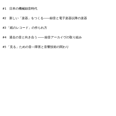
#1 日本の機械録音時代
#2 新しい「楽器」をつくる――録音と電子楽器以降の楽器
#3 「紙のレコード」の作られ方
#4 過去の音と向き合う ―― 録音アーカイヴの取り組み
#5 「見る」ための音―障害と音響技術の関わり