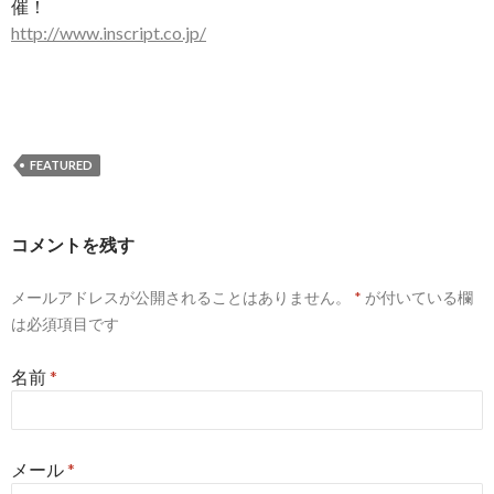
催！
http://www.inscript.co.jp/
FEATURED
コメントを残す
投
メールアドレスが公開されることはありません。
*
が付いている欄
稿
は必須項目です
ナ
名前
*
ビ
ゲ
メール
*
ー