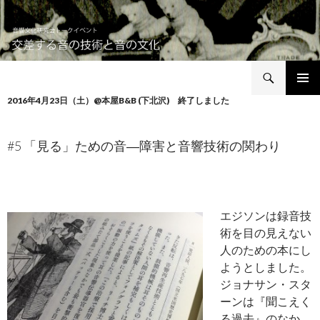
検
音響文化研究会トークイベント 交差する音の技術と音の文化
索
コ
2016年4月23日（土）@本屋B&B (下北沢) 終了しました
メインメ
ン
ニュー
テ
ン
#5 「見る」ための音―障害と音響技術の関わり
ツ
へ
移
動
エジソンは録音技
術を目の見えない
人のための本にし
ようとしました。
ジョナサン・スタ
ーンは『聞こえく
る過去』のなか