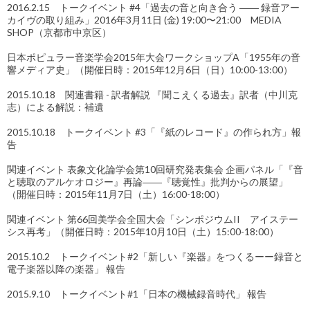
2016.2.15 トークイベント #4「過去の音と向き合う ―― 録音アー
カイヴの取り組み」2016年3月11日 (金) 19:00〜21:00 MEDIA
SHOP（京都市中京区）
日本ポピュラー音楽学会2015年大会ワークショップA「1955年の音
響メディア史」（開催日時：2015年12月6日（日）10:00-13:00）
2015.10.18 関連書籍 - 訳者解説 『聞こえくる過去』訳者（中川克
志）による解説：補遺
2015.10.18 トークイベント #3「『紙のレコード』の作られ方」報
告
関連イベント 表象文化論学会第10回研究発表集会 企画パネル「『音
と聴取のアルケオロジー』再論――『聴覚性』批判からの展望」
（開催日時：2015年11月7日（土）16:00-18:00）
関連イベント 第66回美学会全国大会「シンポジウムII アイステー
シス再考」（開催日時：2015年10月10日（土）15:00-18:00）
2015.10.2 トークイベント#2「新しい『楽器』をつくるーー録音と
電子楽器以降の楽器」 報告
2015.9.10 トークイベント#1「日本の機械録音時代」 報告