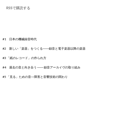
RSSで購読する
#1 日本の機械録音時代
#2 新しい「楽器」をつくる――録音と電子楽器以降の楽器
#3 「紙のレコード」の作られ方
#4 過去の音と向き合う ―― 録音アーカイヴの取り組み
#5 「見る」ための音―障害と音響技術の関わり