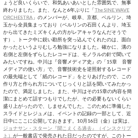
ょうど良いくらいで、和気あいあいとした雰囲気で、無事
終わりました。また、なんと6年ぶりに「
The SINE WAVE
ORCHESTRA
」のメンバーが、岐阜、京都、ベルリン、埼
玉から全員集まっており（ベルリンの石田くんより、埼玉
から出てきたミズキくんの方がレアキャラなんだそうで
す）、トーク中に鋭い勘所を突っ込んでくれたのは、面白
かったというよりむしろ勉強になりました。確かに、溝の
右側と左側をずらしたレコードは、モノラルの針で聞いて
みたいですね。中川は『音響メディア史』の「15章 音響
メディアの使い方」で、音響技術史を逆照射するレコード
の最先端として「紙のレコード」をとりあげたので、この
作り方と作られ方についてじっくりと話を聞いてみたかっ
たので、満足しました。また、中川はその15章の内容を簡
潔にまとめて話すつもりでしたが、その必要もないくらい
盛り上がったので、しませんでした。このために準備した
スライドとレジュメは、イベントの記録の一部として、近
日中にここに公開しておきます。10月16日（金）は実は、
ジョナサン・スターン『聞こえくる過去』（インスクリプ
ト）
が一般書店で発売された日だったのですが、このトー