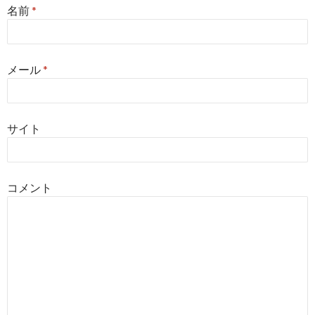
ナ
名前
*
ビ
ゲ
メール
*
ー
シ
ョ
サイト
ン
コメント