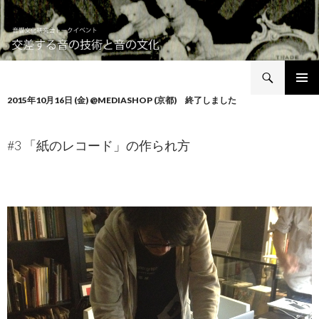
検
音響文化研究会トークイベント 交差する音の技術と音の文化
索
コ
2015年10月16日 (金) @MEDIASHOP (京都) 終了しました
メインメ
ン
ニュー
テ
ン
#3 「紙のレコード」の作られ方
ツ
へ
移
動