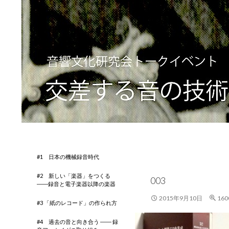
検
音響文化研究会トークイベント 交差する音の技術と音の
索
#1 日本の機械録音時代
#2 新しい「楽器」をつくる
003
――録音と電子楽器以降の楽器
2015年9月10日
160
#3 「紙のレコード」の作られ方
#4 過去の音と向き合う ―― 録